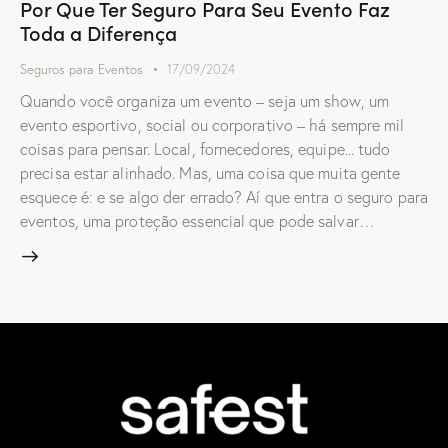
Por Que Ter Seguro Para Seu Evento Faz
Toda a Diferença
Seguros para Eventos
17/09/2024
Quando você organiza um evento – seja um show, um
evento esportivo, social ou corporativo – há sempre mil
coisas para pensar. Local, fornecedores, equipe... tudo
precisa estar alinhado. Mas, uma coisa que muita gente
esquece é: e se algo der errado? Aí que entra o seguro para
eventos, uma proteção essencial que pode salvar…